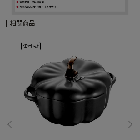
相關商品
任3件6折
任