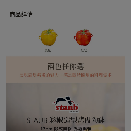
商品材質：陶瓷
• 宅配單筆消費滿3000元免運費
商品淨重：700g
• 更多購物資訊，請參閱以下說明
商品詳情
商品產地：中國
購物說明
配送政策
保固政策
退貨政策
會員紅利