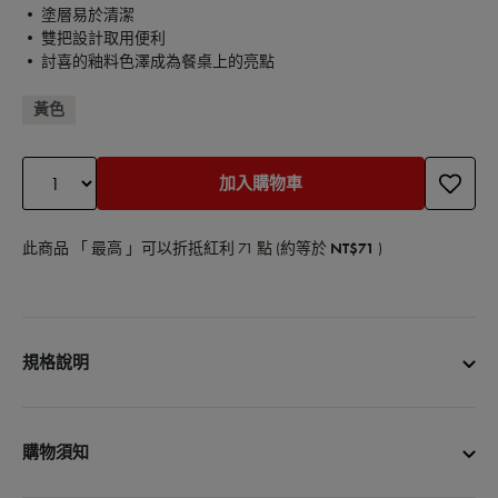
• 塗層易於清潔
• 雙把設計取用便利
• 討喜的釉料色澤成為餐桌上的亮點
黃色
加入購物車
此商品 「 最高 」可以折抵紅利
71
點 (約等於
NT$71
)
規格說明
商品名稱：彩椒造型烤盅陶缽12cm
商品尺寸：12cm
購物須知
商品容量：0.45L