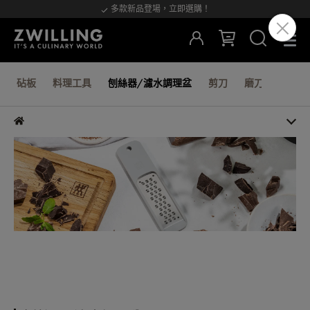
多款新品登場，立即選購！
砧板
料理工具
刨絲器/濾水調理盆
剪刀
磨刀棒/器