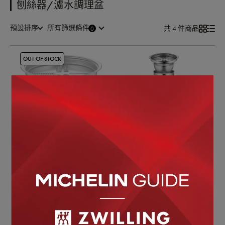
刨絲器/濾水調理盆
預設排序
所有篩選條件
共 4 件商品
OUT OF STOCK
ZWILLING 德國雙人
ZWILLING 德國雙人
Prep 不鏽鋼多功能瀝水刨
Prep 不鏽鋼多功能瀝水刨
絲調理盆3件組
絲調理盆7件組
NT$4,080
NT$9,040
NT$2,599
NT$4,299