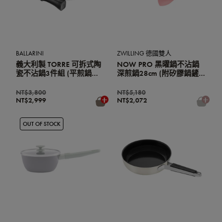
BALLARINI
ZWILLING 德國雙人
義大利製 TORRE 可拆式陶
NOW PRO 黑曜鍋不沾鍋
瓷不沾鍋3件組 (平煎鍋
深煎鍋28cm (附矽膠鍋鏟)
24cm/平煎鍋28cm/可拆
(薄荷綠)
手柄)
NT$3,800
NT$5,180
NT$2,999
NT$2,072
OUT OF STOCK