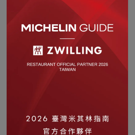
ZWILLING 德國雙人
ZWILLING 德國雙人
THERMO PLUS 316L不鏽鋼
THERMO PLUS 316L不鏽鋼
保溫保冰隨行杯500ml (含
保溫保冰馬克杯380ml (咖
茶濾網/辦公室杯/環保杯)
啡杯/辦公室杯/環保杯)(奶
(玫瑰粉)
油白)
NT$2,080
NT$1,880
NT$1,199
NT$1,099
任2件折$100
任2件折$100
ZWILLING 德國雙人
ZWILLING 德國雙人