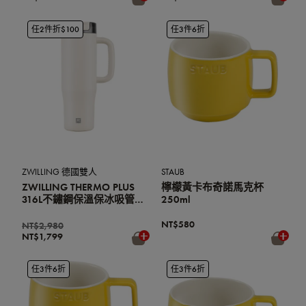
任2件折$100
任3件6折
ZWILLING 德國雙人
STAUB
ZWILLING THERMO PLUS
檸檬黃卡布奇諾馬克杯
316L不鏽鋼保溫保冰吸管車
250ml
架杯900ml (辦公室杯/環
保杯) (奶油白)
NT$580
NT$2,980
NT$1,799
任3件6折
任3件6折