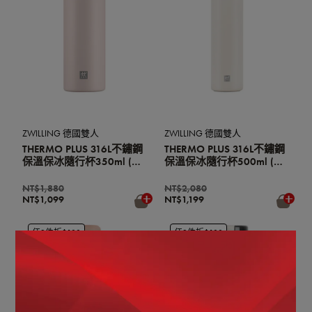
ZWILLING 德國雙人
ZWILLING 德國雙人
THERMO PLUS 316L不鏽鋼
THERMO PLUS 316L不鏽鋼
保溫保冰隨行杯350ml (含
保溫保冰隨行杯500ml (含
茶濾網/辦公室杯/環保杯)
茶濾網/辦公室杯/環保杯)
(玫瑰粉)
(奶油白)
NT$1,880
NT$2,080
NT$1,099
NT$1,199
任2件折$100
任2件折$100