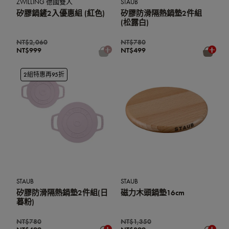
ZWILLING 德國雙人
STAUB
矽膠鍋鏟2入優惠組 (紅色)
矽膠防滑隔熱鍋墊2件組
(松露白)
NT$2,060
NT$780
NT$999
NT$499
2組特惠再95折
STAUB
STAUB
矽膠防滑隔熱鍋墊2件組(日
磁力木頭鍋墊16cm
暮粉)
NT$780
NT$1,350