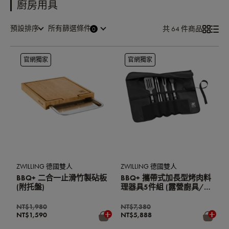
廚房用具
預設排序
所有篩選條件
共 64 件商品
官網獨家
官網獨家
ZWILLING 德國雙人
ZWILLING 德國雙人
BBQ+ 二合一止滑竹製砧板
BBQ+ 攜帶式加長型烤肉料
(附托盤)
理器具5件組 (露營廚具/烤
肉用具/肉叉/烤肉夾/煎
鏟/刷具)
NT$1,980
NT$7,380
NT$1,590
NT$5,888