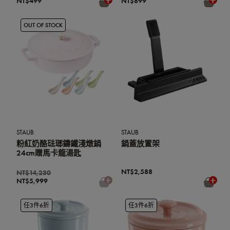
NT$499
NT$899
OUT OF STOCK
STAUB
STAUB
粉紅奶酪琺瑯鑄鐵淺燉鍋
鍋蓋放置架
24cm贈馬卡龍湯匙
NT$2,588
NT$14,230
NT$5,999
任3件6折
任3件6折