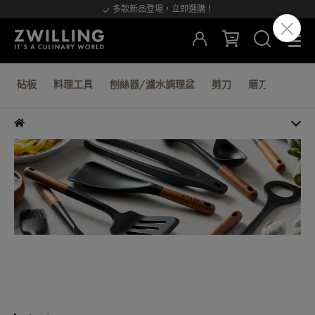
多款新品登場，立即選購！
砧板
料理工具
刨絲器/濾水調理盆
剪刀
磨刀棒/器