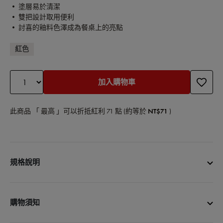
• 塗層易於清潔
• 雙把設計取用便利
• 討喜的釉料色澤成為餐桌上的亮點
紅色
加入購物車
此商品 「 最高 」可以折抵紅利
71
點 (約等於
NT$71
)
規格說明
商品名稱：彩椒造型烤盅陶缽12cm
商品尺寸：12cm
購物須知
商品容量：0.45L