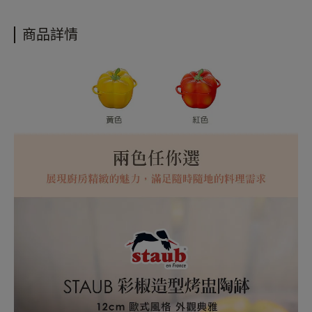
商品材質：陶瓷
• 宅配單筆消費滿3000元免運費
商品淨重：700g
• 更多購物資訊，請參閱以下說明
商品詳情
商品產地：中國
購物說明
配送政策
保固政策
退貨政策
會員紅利