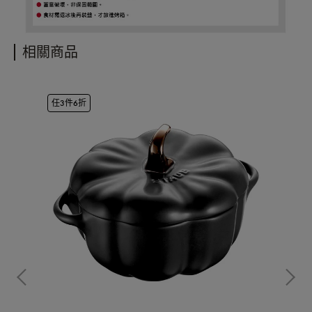
相關商品
任3件6折
任