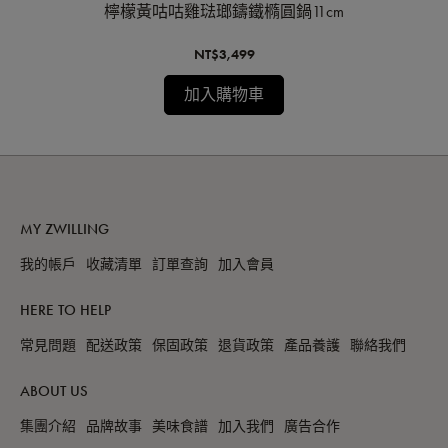
黑色)
檸檬黃咕咕雞琺瑯鑄鐵橢圓鍋11cm
馬
NT$3,499
加入購物車
MY ZWILLING
我的帳戶
收藏清單
訂單查詢
加入會員
HERE TO HELP
常見問題
配送政策
保固政策
退貨政策
產品養護
聯絡我們
ABOUT US
集團介紹
品牌故事
美味食譜
加入我們
廣告合作