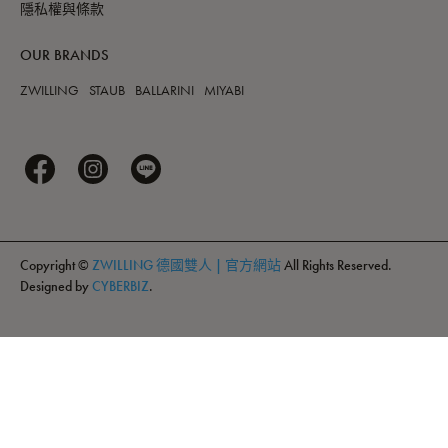
隱私權與條款
OUR BRANDS
ZWILLING
STAUB
BALLARINI
MIYABI
Copyright ©
ZWILLING 德國雙人 | 官方網站
All Rights Reserved.
Designed by
CYBERBIZ
.