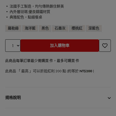
• 法國手工製造，均勻傳熱鎖住鮮美
• 內外層琺瑯,優良鑄鐵材質
• 典雅配色，點綴餐桌
羅勒綠
海洋藍
黑色
石墨灰
櫻桃紅
深藍色
加入購物車
此商品每筆訂單最少需購買 件，最多可購買 件
此商品 「 最高 」可以折抵紅利
200
點 (約等於
NT$200
)
規格說明
商品品名：琺瑯鑄鐵圓鍋24cm