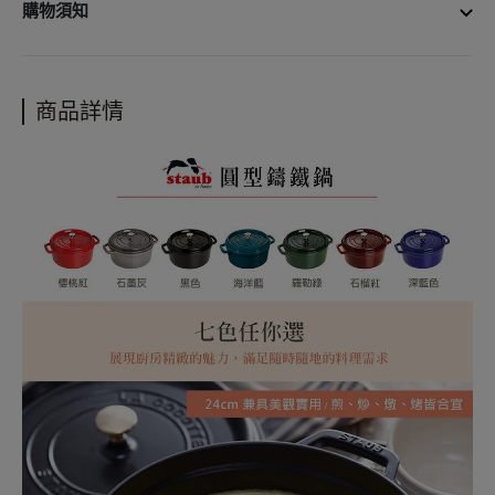
商品尺寸：直徑約24cm(不包含把手)
購物須知
商品容量：3.7L
商品材質：鑄鐵、琺瑯
• 宅配單筆消費滿3000元免運費
商品重量：4.6kg
• 更多購物資訊，請參閱以下說明
商品詳情
商品產地：法國
購物說明
配送政策
保固政策
退貨政策
會員紅利