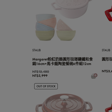
STAUB
STAUB
Margaret粉紅奶酪圓形琺瑯鑄鐵和食
圓形琺
鍋16cm+馬卡龍陶瓷餐碗6件組12cm
NT$3,
NT$13,480
NT$5,999
OUT OF STOCK