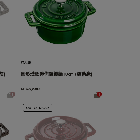
STAUB
灰)
圓形琺瑯迷你鑄鐵鍋10cm (羅勒綠)
NT$3,680
OUT OF STOCK