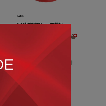
STAUB
圓形琺瑯鑄鐵鍋24cm (櫻桃紅)
NT$10,150
OUT OF STOCK
STAUB