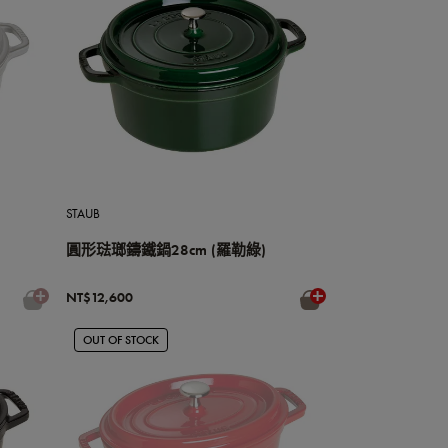
STAUB
圓形琺瑯鑄鐵鍋28cm (羅勒綠)
NT$12,600
OUT OF STOCK