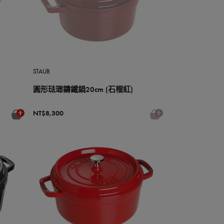
STAUB
圓形琺瑯鑄鐵鍋20cm (石榴紅)
NT$8,300