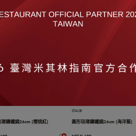
瑯鑄鐵鍋24cm (石墨灰)
圓形琺瑯鑄鐵鍋24cm (石榴紅)
,150
NT$10,150
STAUB
瑯鑄鐵鍋26cm (櫻桃紅)
圓形琺瑯鑄鐵鍋26cm (海洋藍)