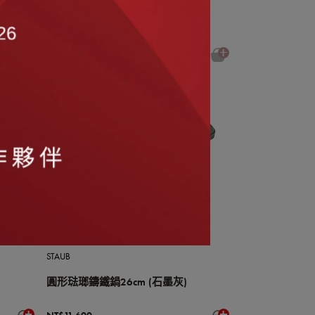
圓形琺瑯鑄鐵鍋24cm (羅勒綠)
NT$10,150
STAUB
圓形琺瑯鑄鐵鍋26cm (石墨灰)