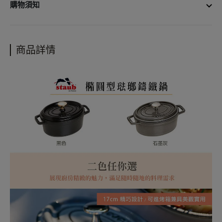
商品尺寸：直徑17cm(不含手柄)
購物須知
商品容量：1L
商品材質：鑄鐵、琺瑯
• 宅配單筆消費滿3000元免運費
商品重量：2.104kg
• 更多購物資訊，請參閱以下說明
商品詳情
商品產地：法國
購物說明
配送政策
保固政策
退貨政策
會員紅利