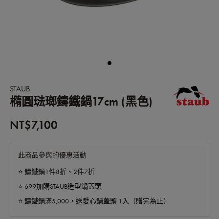
STAUB
橢圓琺瑯鑄鐵鍋17cm (黑色)
NT$7,100
此商品參與的優惠活動
⭐️ 鑄鐵鍋1件8折、2件7折
⭐️ 699加購STAUB造型鍋蓋頭
⭐️ 鑄鐵鍋滿5,000，送愛心鍋蓋頭 1入（贈完為止）