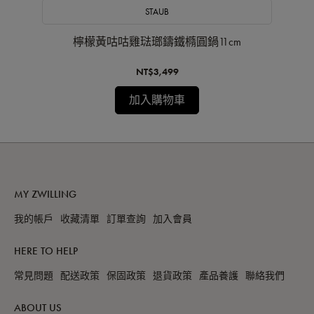
STAUB
黑色)
檸檬黃咕咕雞琺瑯鑄鐵橢圓鍋11cm
馬
NT$3,499
加入購物車
MY ZWILLING
我的帳戶
收藏清單
訂單查詢
加入會員
HERE TO HELP
常見問題
配送政策
保固政策
退貨政策
產品養護
聯絡我們
ABOUT US