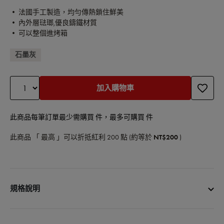
• 法國手工製造，均勻傳熱鎖住鮮美
• 內外層琺瑯,優良鑄鐵材質
• 可以整個進烤箱
石墨灰
加入購物車
此商品每筆訂單最少需購買 件，最多可購買 件
此商品 「 最高 」可以折抵紅利
200
點 (約等於
NT$200
)
規格說明
商品名稱：橢圓琺瑯鑄鐵鍋17cm