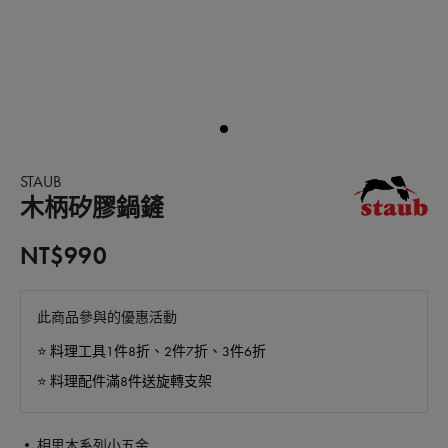
STAUB
木柄矽膠鍋鏟
NT$990
此商品參與的優惠活動
⭐️ 料理工具1件8折、2件7折、3件6折
⭐️ 料理配件滿8件送旋轉支架
• 相思木系列小五金