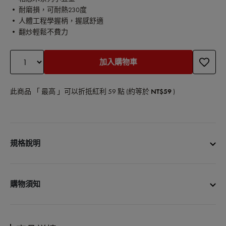
• 耐磨損，可耐熱230度
• 人體工程學握柄，握感舒適
• 翻炒輕鬆不費力
加入購物車
此商品 「 最高 」可以折抵紅利
59
點 (約等於
NT$59
)
規格說明
商品名稱：矽膠鍋鏟
商品材質：耐熱矽膠、相思木、鋼
購物須知
商品淨重：104公克
商品產地：中國
• 宅配單筆消費滿3000元免運費
• 更多購物資訊，請參閱以下說明