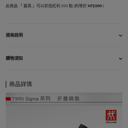
此商品 「 最高 」可以折抵紅利
200
點 (約等於
NT$200
)
規格說明
商品品名：ZWILLING 德國雙人TWIN Sigma摺疊鍋墊
商品尺寸：展開直徑 22cm、收納後長度10.5cm
購物須知
商品材質：18/10不鏽鋼、隔熱矽膠
商品重量：200g
• 宅配單筆消費滿3000元免運費
商品產地：中國
• 更多購物資訊，請參閱以下說明
商品詳情
購物說明
配送政策
保固政策
退貨政策
會員紅利