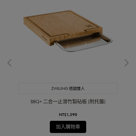
ZWILLING 德國雙人
具)
BBQ+ 二合一止滑竹製砧板 (附托盤)
B
NT$1,590
加入購物車