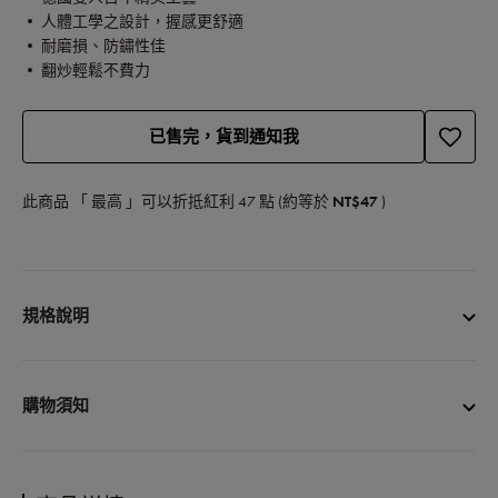
• 人體工學之設計，握感更舒適
• 耐磨損、防鏽性佳
• 翻炒輕鬆不費力
已售完，貨到通知我
此商品 「 最高 」可以折抵紅利
47
點 (約等於
NT$47
)
規格說明
商品品名：ZWILLING 德國雙人S 矽膠鍋鏟-紅色(小)
商品尺寸：28cm
購物須知
商品材質：18/10不鏽鋼、矽膠
商品重量：86g
• 宅配單筆消費滿3000元免運費
商品產地：中國
• 更多購物資訊，請參閱以下說明