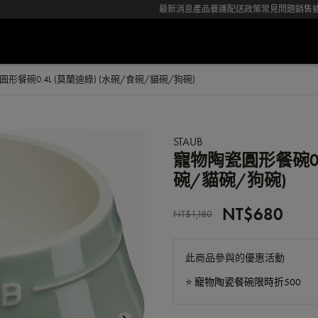
最新消息
產品養護
配送政策
常見問題
銷售
形餐碗0.4L (莫蘭迪綠) (水碗/食碗/貓碗/狗碗)
STAUB
寵物陶瓷圓形餐碗0.4
碗/貓碗/狗碗)
NT$680
NT$1,180
此商品參與的優惠活動
⭐️ 寵物陶瓷餐碗限時折500