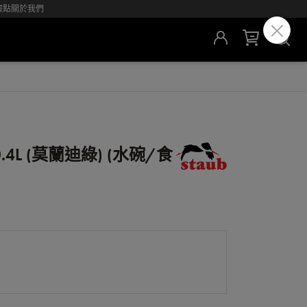
據點
關於我們
L (莫蘭迪綠) (水碗/食