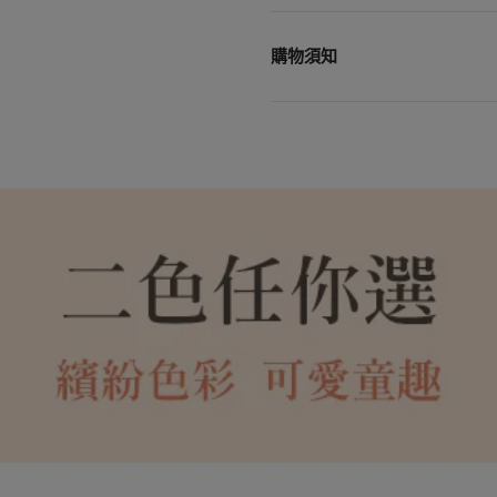
商品名稱：寵物陶瓷圓形餐碗0.
商品容量：0.4L
購物須知
商品重量：0.68KG
商品產地：中國
• 宅配單筆消費滿3000元
商品材質：陶瓷
• 更多購物資訊，請參閱以
商品尺寸： 底勁-19cm 上口徑-15
購物說明
配送政策
保固政策
退貨政策
會員紅利