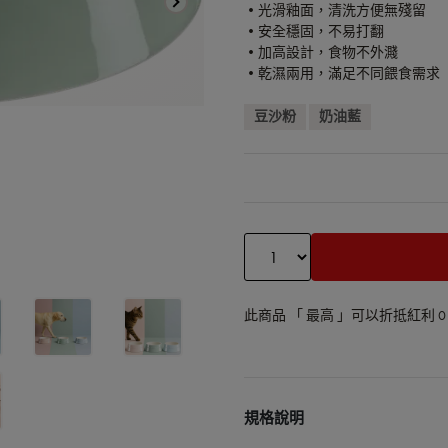
•光滑釉面，清洗方便無殘留
•安全穩固，不易打翻
•加高設計，食物不外濺
•乾濕兩用，滿足不同餵食需求
豆沙粉
奶油藍
此商品 「 最高 」可以折抵紅利
0
規格說明