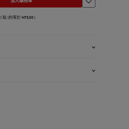
加入購物車
0
點 (約等於
NT$50
)
筷子6雙組
玻璃纖維
分
免運費
下說明