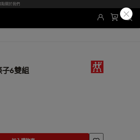
據點
關於我們
筷子6雙組