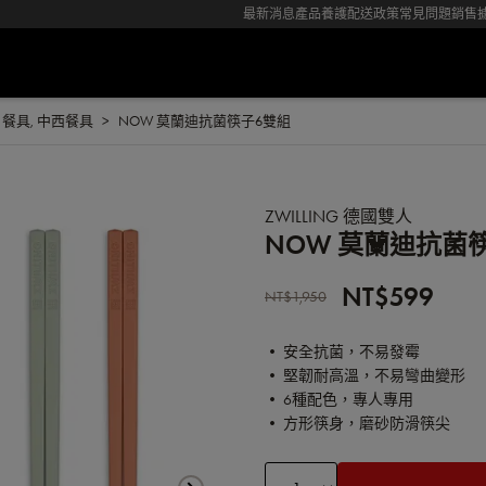
最新消息
產品養護
配送政策
常見問題
銷售
G 餐具
,
中西餐具
NOW 莫蘭迪抗菌筷子6雙組
ZWILLING 德國雙人
NOW 莫蘭迪抗菌
NT$599
NT$1,950
• 安全抗菌，不易發霉
• 堅韌耐高溫，不易彎曲變形
• 6種配色，專人專用
• 方形筷身，磨砂防滑筷尖