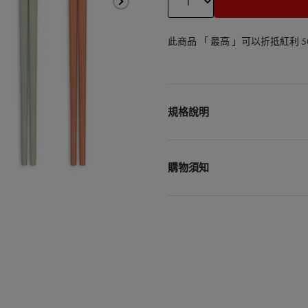
此商品 「 最高 」可以折抵紅利
5
規格說明
商品名稱：NOW莫蘭迪抗菌
商品材質：聚苯乙烯(間規)+
購物須知
商品尺寸：單品長度約25公
商品重量：0.138kg
• 宅配單筆消費滿3000元
商品產地：中國
• 更多購物資訊，請參閱以
購物說明
配送政策
保固政策
退貨政策
會員紅利