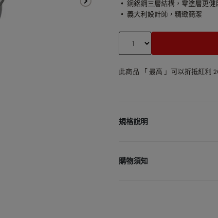
• 鋼鋁鋼三層結構，零塗層更健
• 義大利設計師，精緻簡潔
此商品 「 最高 」可以折抵紅利
2
規格說明
商品品名：ZWILLING 德國雙
商品尺寸：直徑約26cm
購物須知
商品容量： 3.4L
商品材質： 歐規18/10不鏽
• 宅配單筆消費滿3000元
商品重量：1.88kg
• 更多購物資訊，請參閱以
商品產地：中國
購物說明