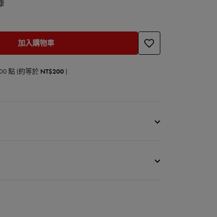
康
加入購物車
00
點 (約等於
NT$200
)
人SILVER 銀光系列不鏽鋼深煎鍋26cm
鋼+鈦
免運費
下說明