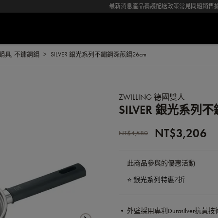
最新消息
產品養護
配送政策
常見問題
銷售
鍋具
,
不鏽鋼鍋
SILVER 銀光系列不鏽鋼深煎鍋26cm
ZWILLING 德國雙人
SILVER 銀光系列
NT$3,206
NT$4,580
此商品參與的優惠活動
⭐️ 銀光系列特惠7折
• 外壁採用專利Durasilver抗黃技