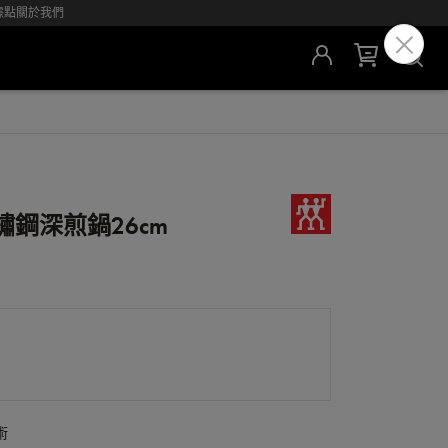
據點
關於我們
不鏽鋼深煎鍋26cm
術