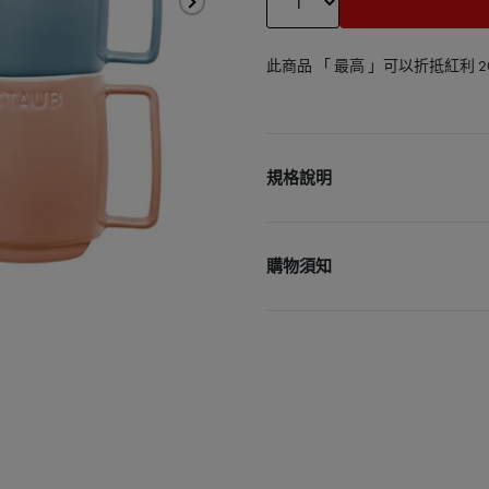
此商品 「 最高 」可以折抵紅利
2
規格說明
商品名稱：馬卡龍拿鐵咖啡馬
商品容量：350ml
購物須知
耐熱溫度：300~-20度
商品材質：陶瓷
• 宅配單筆消費滿3000元
商品產地：中國
• 更多購物資訊，請參閱以
包裝內6款皆不同顏色
購物說明
配送政策
保固政策
退貨政策
會員紅利