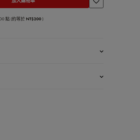
加入購物車
00
點 (約等於
NT$200
)
克杯6件組
免運費
下說明