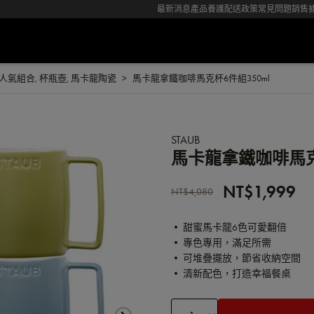
最新消息
產品養護
配送政策
常見問題
銷售
人氣組合
,
杯瓶壺
,
馬卡龍陶瓷
馬卡龍拿鐵咖啡馬克杯6件組350ml
STAUB
馬卡龍拿鐵咖啡馬克
NT$1,999
NT$4,080
• 甜蜜馬卡龍6色可愛翻倍
• 專色專用，滿足所需
• 可堆疊擺放，節省收納空間
• 清新配色，打造幸福餐桌