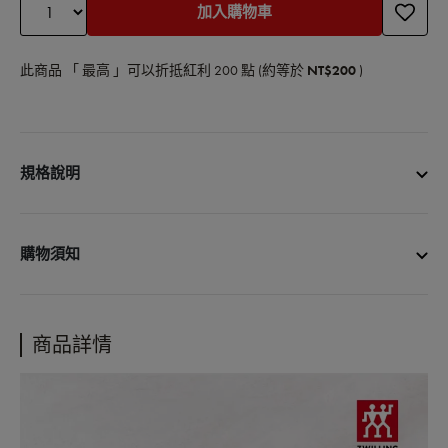
加入購物車
此商品 「 最高 」可以折抵紅利
200
點 (約等於
NT$200
)
規格說明
商聘名稱：Prep不鏽鋼多功能瀝水調理盆S號16cm(2件組)
商品尺寸：直徑16cm(不含手柄)
購物須知
商品材質：歐規18-10不鏽鋼
商品重量：0.439kg
• 宅配單筆消費滿3000元免運費
商品產地：中國
• 更多購物資訊，請參閱以下說明
商品詳情
內容物：瀝水籃S號x1+多用盆S號x1
購物說明
配送政策
保固政策
退貨政策