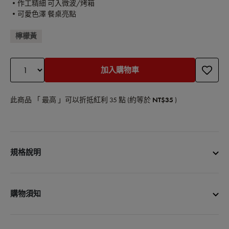
•作工精細 可入微波/烤箱
•可愛色澤 餐桌亮點
檸檬黃
加入購物車
此商品 「 最高 」可以折抵紅利
35
點 (約等於
NT$35
)
規格說明
商品名稱：圓形陶瓷餐碗12cm
商品尺寸：直徑約12cm
購物須知
商品容量：400ml
耐熱溫度：300~-20度
• 宅配單筆消費滿3000元免運費