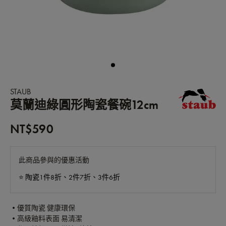
STAUB
莫蘭迪綠圓形陶瓷餐碗12cm
NT$590
此商品參與的優惠活動
⭐️ 陶瓷1件8折、2件7折、3件6折
•優質陶瓷 健康環保
•高級釉料表面 易清潔