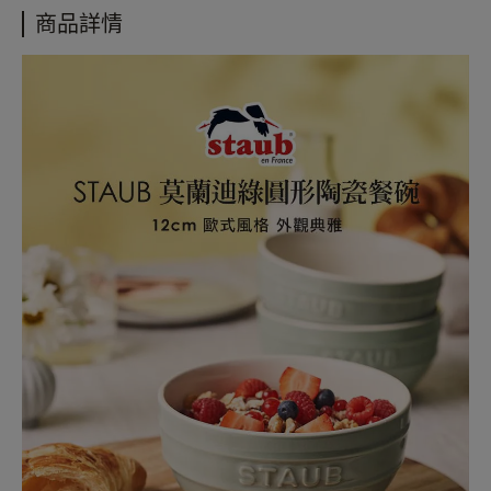
商品材質：陶瓷
• 更多購物資訊，請參閱以下說明
商品詳情
商品重量：300g
購物說明
商品產地：中國
配送政策
保固政策
退貨政策
會員紅利