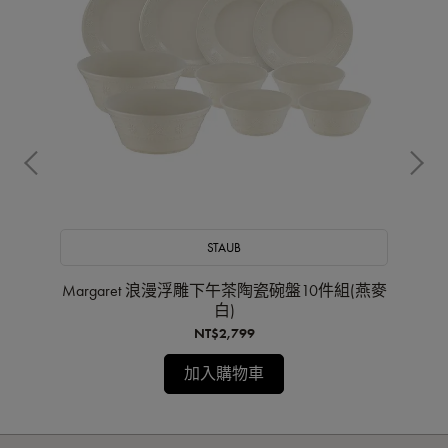
STAUB
沙拉
Margaret 浪漫浮雕下午茶陶瓷碗盤10件組(燕麥
S
白)
NT$2,799
加入購物車