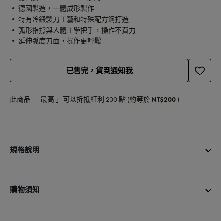
• 德國製造，一體成形製作
• 特有冷鍛製刀工藝和特殊配方鋼打造
• 弧形指撐與人體工學把手，操作不費力
• 延伸弧度刀面，操作更輕鬆
已售完，貨到通知我
此商品 「 最高 」可以折抵紅利
200
點 (約等於
NT$200
)
規格說明
商品品名：ZWILLING 德國雙人PRO LE BLANC 德國製蔬果
削皮刀10cm
購物須知
產品總長：21 cm
刀刃長度：10 cm
• 宅配單筆消費滿3000元免運費