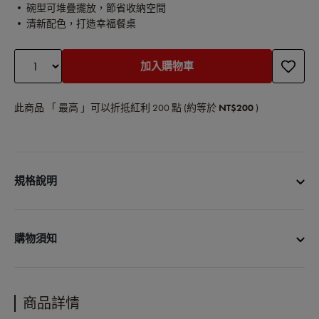
• 碗型可堆疊擺放，節省收納空間
• 清新配色，打造幸福餐桌
加入購物車
此商品 「 最高 」可以折抵紅利
200
點 (約等於
NT$200
)
規格說明
商品名稱：馬卡龍6色陶瓷碗12cm(6件組)
商品尺寸：直徑12cm
購物須知
商品容量：400ml
耐熱溫度：300~-20度
• 宅配單筆消費滿3000元免運費
商品材質：陶瓷
• 更多購物資訊，請參閱以下說明
商品詳情
商品產地：中國
購物說明