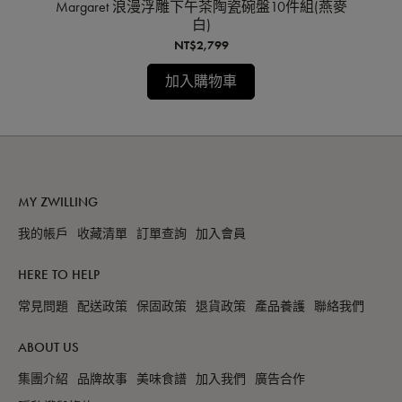
沙拉
Margaret 浪漫浮雕下午茶陶瓷碗盤10件組(燕麥
S
白)
NT$2,799
加入購物車
MY ZWILLING
我的帳戶
收藏清單
訂單查詢
加入會員
HERE TO HELP
常見問題
配送政策
保固政策
退貨政策
產品養護
聯絡我們
ABOUT US
集團介紹
品牌故事
美味食譜
加入我們
廣告合作