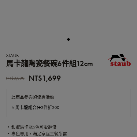
STAUB
馬卡龍陶瓷餐碗6件組12cm
NT$1,699
NT$3,800
此商品參與的優惠活動
⭐️ 馬卡龍組合任2件折200
• 甜蜜馬卡龍6色可愛翻倍
• 專色專用，滿足家庭三餐所需