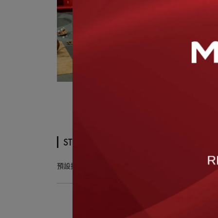
STAUB 烤盤
預設排序
價格